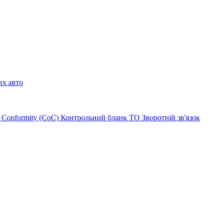
их авто
of Conformity (CoC)
Контрольний бланк ТО
Зворотній зв'язок