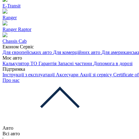
E-Transit
Ranger
Ranger Raptor
Chassis Cab
Економ Сервіс
Для європейських авто
Для комерційних авто
Для американськ
Моє авто
Калькулятор ТО
Гарантія
Запасні частини
Допомога в дорозі
Підтримка
Інструкції з експлуатації
Аксесуари
Акції зі сервісу
Certificate 
Про нас
Авто
Всі авто