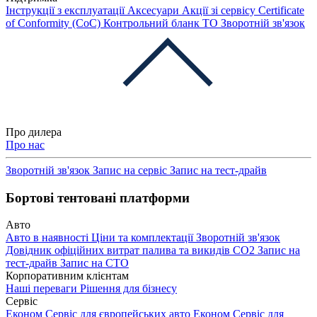
Інструкції з експлуатації
Аксесуари
Акції зі сервісу
Certificate
of Conformity (CoC)
Контрольний бланк ТО
Зворотній зв'язок
Про дилера
Про нас
Зворотній зв'язок
Запис на сервіс
Запис на тест-драйв
Бортові тентовані платформи
Авто
Авто в наявності
Ціни та комплектації
Зворотній зв'язок
Довідник офіційних витрат палива та викидів СО2
Запис на
тест-драйв
Запис на СТО
Корпоративним клієнтам
Наші переваги
Рішення для бізнесу
Сервіс
Економ Сервіс для європейських авто
Економ Сервіс для