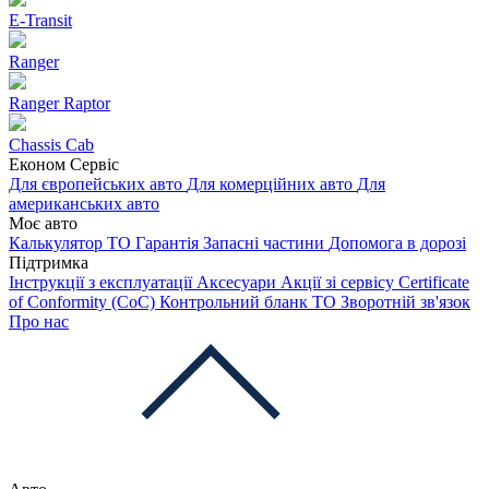
E-Transit
Ranger
Ranger Raptor
Chassis Cab
Економ Сервіс
Для європейських авто
Для комерційних авто
Для
американських авто
Моє авто
Калькулятор ТО
Гарантія
Запасні частини
Допомога в дорозі
Підтримка
Інструкції з експлуатації
Аксесуари
Акції зі сервісу
Certificate
of Conformity (CoC)
Контрольний бланк ТО
Зворотній зв'язок
Про нас